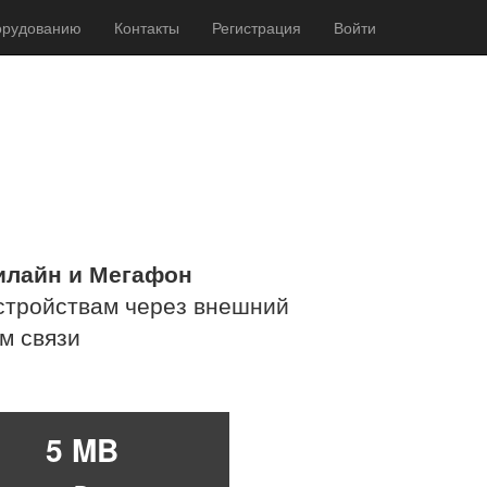
орудованию
Контакты
Регистрация
Войти
Билайн и Мегафон
стройствам через внешний
м связи
5 MB