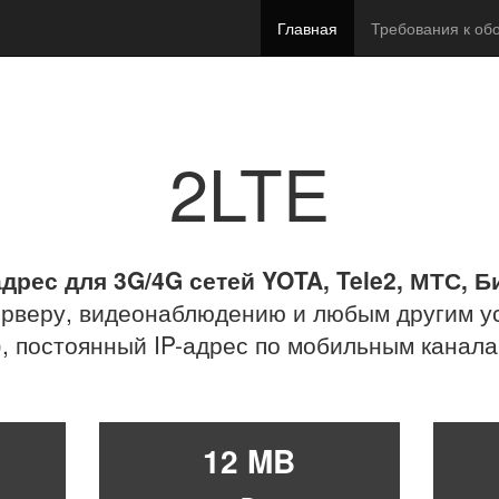
Главная
Требования к об
2LTE
адрес для 3G/4G сетей YOTA, Tele2, МТС, 
серверу, видеонаблюдению и любым другим у
), постоянный IP-адрес по мобильным канала
12 MB