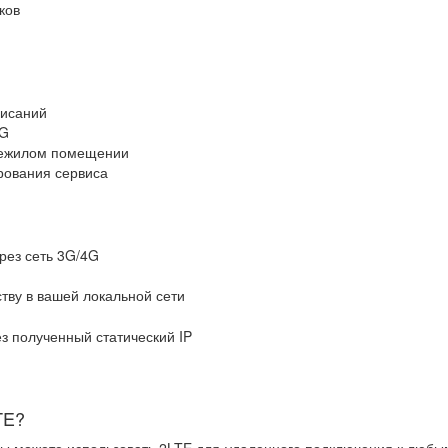
ков
висаний
4G
 нежилом помещении
рования сервиса
рез сеть 3G/4G
тву в вашей локальной сети
з полученный статический IP
TE?
вы можете использовать 2LTE для удаленного подключения к любым