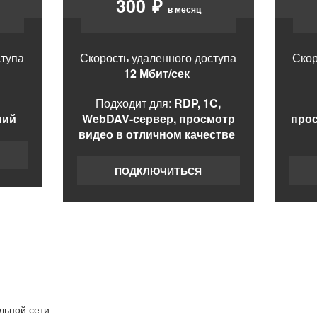
300
₽
в месяц
ступа
Скорость удаленного доступа
Скор
12 Мбит/сек
Подходит для:
RDP, 1C,
ний
WebDAV-сервер, просмотр
про
видео в отличном качестве
ПОДКЛЮЧИТЬСЯ
льной сети